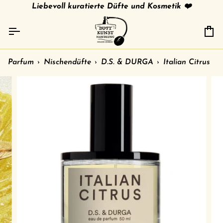
Direkt
tries
gratis Versand in 🇩🇪 ab 79 € /
Liebevoll kuratierte Düfte und Kosmetik ❤️
shipment to other c
zum
Inhalt
Ei
Parfum
›
Nischendüfte
›
D.S. & DURGA
›
Italian Citrus