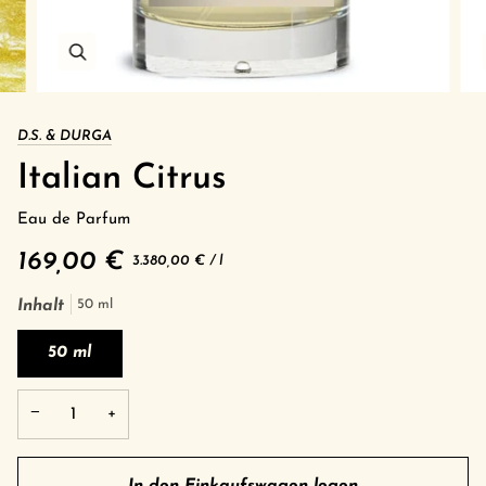
D.S. & DURGA
Italian Citrus
Eau de Parfum
169,00 €
Grundpreis
pro
3.380,00 €
/
l
Inhalt
50 ml
50 ml
−
+