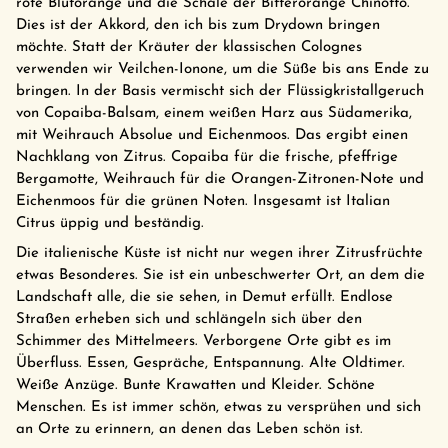
rote Blutorange und die Schale der Bitterorange Chinotto.
Dies ist der Akkord, den ich bis zum Drydown bringen
möchte. Statt der Kräuter der klassischen Colognes
verwenden wir Veilchen-Ionone, um die Süße bis ans Ende zu
bringen. In der Basis vermischt sich der Flüssigkristallgeruch
von Copaiba-Balsam, einem weißen Harz aus Südamerika,
mit Weihrauch Absolue und Eichenmoos. Das ergibt einen
Nachklang von Zitrus. Copaiba für die frische, pfeffrige
Bergamotte, Weihrauch für die Orangen-Zitronen-Note und
Eichenmoos für die grünen Noten. Insgesamt ist Italian
Citrus üppig und beständig.
Die italienische Küste ist nicht nur wegen ihrer Zitrusfrüchte
etwas Besonderes. Sie ist ein unbeschwerter Ort, an dem die
Landschaft alle, die sie sehen, in Demut erfüllt. Endlose
Straßen erheben sich und schlängeln sich über den
Schimmer des Mittelmeers. Verborgene Orte gibt es im
Überfluss. Essen, Gespräche, Entspannung. Alte Oldtimer.
Weiße Anzüge. Bunte Krawatten und Kleider. Schöne
Menschen. Es ist immer schön, etwas zu versprühen und sich
an Orte zu erinnern, an denen das Leben schön ist.