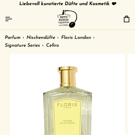
Direkt
tries
gratis Versand in 🇩🇪 ab 79 € /
Liebevoll kuratierte Düfte und Kosmetik ❤️
shipment to other c
zum
Inhalt
Ei
Parfum
›
Nischendüfte
›
Floris London
›
Signature Series
›
Cefiro