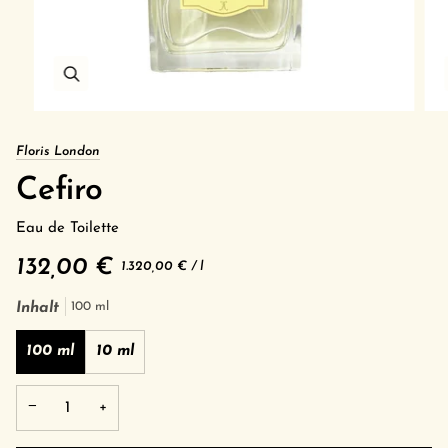
Floris London
Cefiro
Eau de Toilette
132,00 €
Grundpreis
pro
1.320,00 €
/
l
Inhalt
100 ml
100 ml
10 ml
−
+