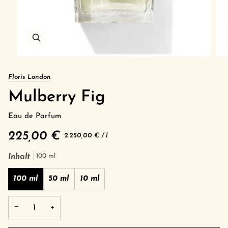
Floris London
Mulberry Fig
Eau de Parfum
225,00 €
Grundpreis
pro
2.250,00 €
/
l
Inhalt
100 ml
100 ml
50 ml
10 ml
−
+