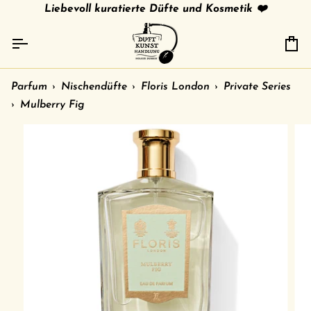
Direkt
tries
gratis Versand in 🇩🇪 ab 79 € /
Liebevoll kuratierte Düfte und Kosmetik ❤️
shipment to other c
zum
Inhalt
Ei
Parfum
›
Nischendüfte
›
Floris London
›
Private Series
›
Mulberry Fig