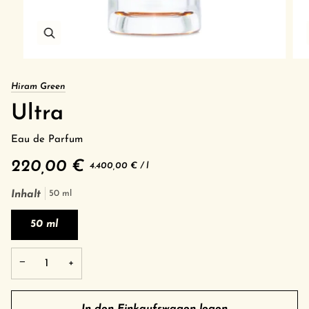
Hiram Green
Ultra
Eau de Parfum
220,00 €
Grundpreis
pro
4.400,00 €
/
l
Inhalt
50 ml
50 ml
−
+