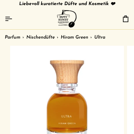
Direkt
tries
gratis Versand in 🇩🇪 ab 79 € /
Liebevoll kuratierte Düfte und Kosmetik ❤️
shipment to other c
zum
Inhalt
Ei
Parfum
›
Nischendüfte
›
Hiram Green
›
Ultra