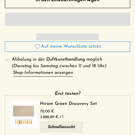
In den Einkaufswagen legen
Auf meine Wunschliste setzen
Abholung in der
Duftkunsthandlung
möglich
(Dienstag bis Samstag zwischen 11 und 18 Uhr)
Shop-Informationen anzeigen
Erst testen?
Hiram Green Discovery Set
70,00 €
Grundpreis
pro
3.888,89 €
/
l
Schnellansicht