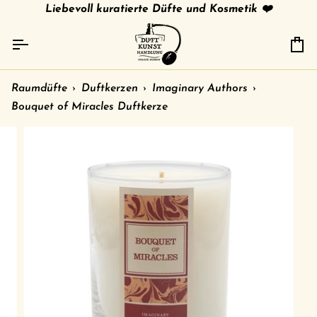
Direkt
tries
gratis Versand in 🇩🇪 ab 79 € /
Liebevoll kuratierte Düfte und Kosmetik ❤️
shipment to other c
zum
Inhalt
Ei
Raumdüfte
›
Duftkerzen
›
Imaginary Authors
›
Bouquet of Miracles Duftkerze