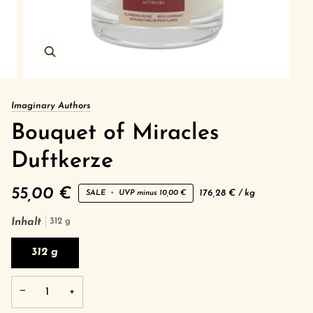
Imaginary Authors
Bouquet of Miracles
Duftkerze
55,00 €
Grundpreis
pro
176,28 €
/
kg
SALE
•
UVP minus
10,00 €
Inhalt
312 g
312 g
−
+