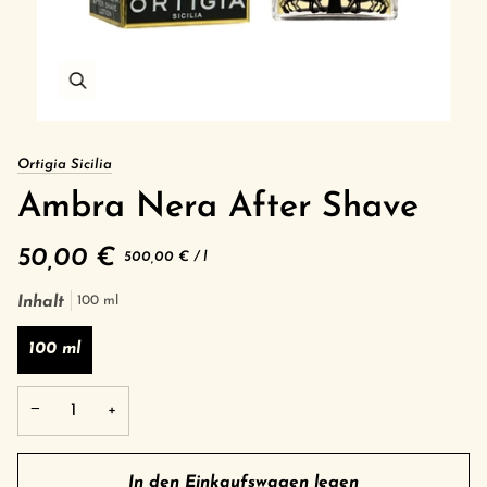
Ortigia Sicilia
Ambra Nera After Shave
50,00 €
Grundpreis
pro
500,00 €
/
l
Inhalt
100 ml
100 ml
−
+
In den Einkaufswagen legen