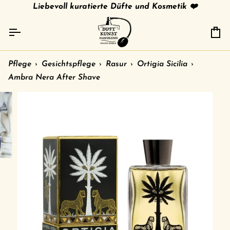
Direkt
tries
gratis Versand in 🇩🇪 ab 79 € /
Liebevoll kuratierte Düfte und Kosmetik ❤️
shipment to other c
zum
Inhalt
Ei
Pflege
›
Gesichtspflege
›
Rasur
›
Ortigia Sicilia
›
Ambra Nera After Shave