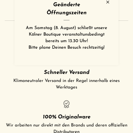
Geänderte
Öffnungszeiten
Am Samstag (8. August) schließt unsere
Hervorragend
Kölner Boutique veranstaltunsbedingt
bereits um 13.30 Uhr!
4,97
basierend auf
1.488
Bewertungen
Bitte plane Deinen Besuch rechtzeitig!
Schneller Versand
Klimaneutraler Versand in der Regel innerhalb eines
Werktages
100% Originalware
Wir arbeiten nur direkt mit den Brands und deren offiziellen
Distributoren