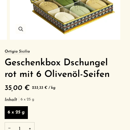
Ortigia Sicilia
Geschenkbox Dschungel
rot mit 6 Olivenöl-Seifen
35,00 €
Grundpreis
pro
233,33 €
/
kg
Inhalt
6 x 25 g
6 x 25 g
−
+