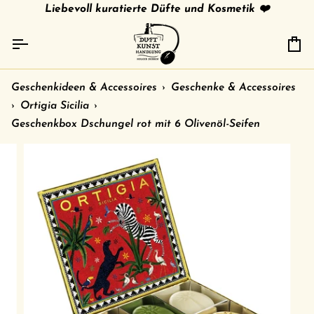
Direkt
tries
gratis Versand in 🇩🇪 ab 79 € /
Liebevoll kuratierte Düfte und Kosmetik ❤️
shipment to other c
zum
Inhalt
Ei
Geschenkideen & Accessoires
›
Geschenke & Accessoires
›
Ortigia Sicilia
›
Geschenkbox Dschungel rot mit 6 Olivenöl-Seifen