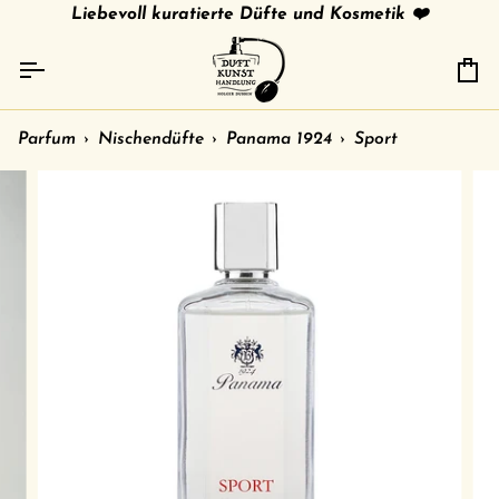
Direkt
tries
gratis Versand in 🇩🇪 ab 79 € /
Liebevoll kuratierte Düfte und Kosmetik ❤️
shipment to other c
zum
Inhalt
Ei
Parfum
›
Nischendüfte
›
Panama 1924
›
Sport