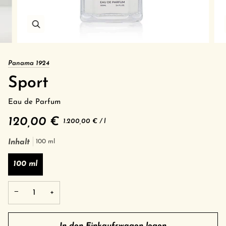
Panama 1924
Sport
Eau de Parfum
120,00 €
Grundpreis
pro
1.200,00 €
/
l
Inhalt
100 ml
100 ml
−
+