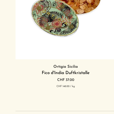
In den Einkaufswagen legen
Fico
Ortigia Sicilia
d'India
Fico d'India Duftkristalle
Duftkristalle
CHF 37.00
pro
Grundpreis
CHF 148.00
/
kg