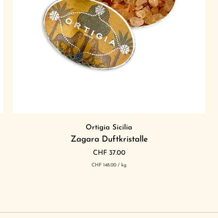
In den Einkaufswagen legen
Zagara
Ortigia Sicilia
Duftkristalle
Zagara Duftkristalle
CHF 37.00
pro
Grundpreis
CHF 148.00
/
kg