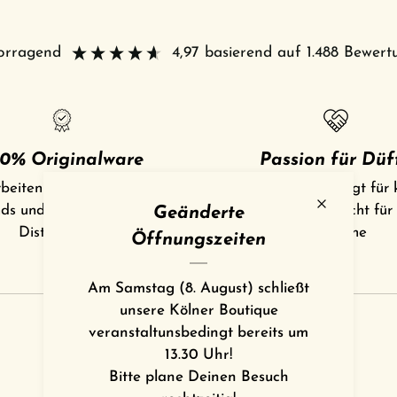
vorragend
4,97
basierend auf
1.488
Bewert
0% Originalware
Passion für Düf
beiten nur direkt mit den
Unser Herz schlägt für 
ds und deren offiziellen
Manufakturen, nicht für
Geänderte
Distributoren
Konzerne
Öffnungszeiten
Am Samstag (8. August) schließt
unsere Kölner Boutique
veranstaltunsbedingt bereits um
Jetzt zu unserem Newsletter anmelden!
13.30 Uhr!
Bitte plane Deinen Besuch