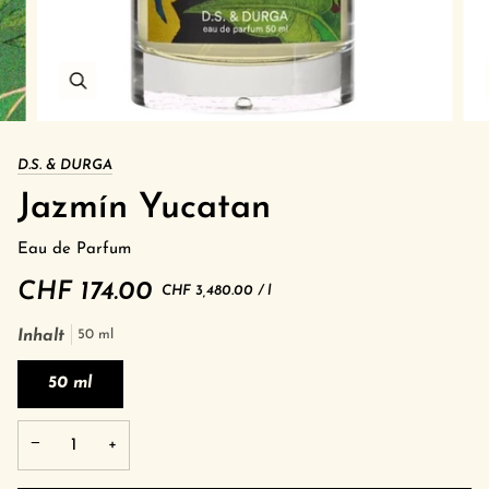
D.S. & DURGA
Jazmín Yucatan
Eau de Parfum
CHF 174.00
Grundpreis
pro
CHF 3,480.00
/
l
Inhalt
50 ml
50 ml
−
+