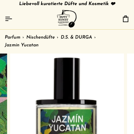
Direkt
tries
gratis Versand in 🇩🇪 ab 79 € /
Liebevoll kuratierte Düfte und Kosmetik ❤️
shipment to other c
zum
Inhalt
Ei
Parfum
›
Nischendüfte
›
D.S. & DURGA
›
Jazmín Yucatan