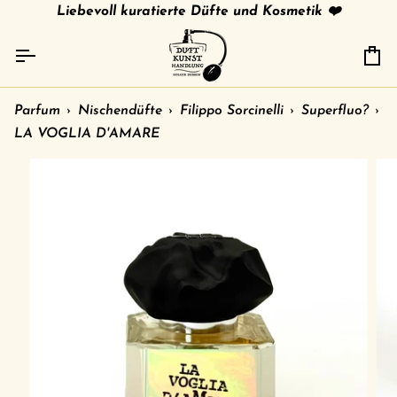
Direkt
tries
gratis Versand in 🇩🇪 ab 79 € /
Liebevoll kuratierte Düfte und Kosmetik ❤️
shipment to other c
zum
Inhalt
Ei
Parfum
›
Nischendüfte
›
Filippo Sorcinelli
›
Superfluo?
›
LA VOGLIA D'AMARE