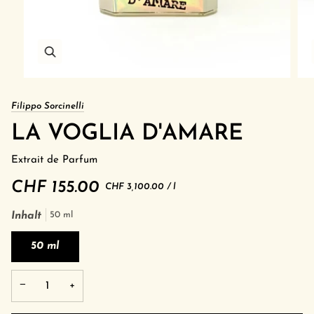
Filippo Sorcinelli
LA VOGLIA D'AMARE
Extrait de Parfum
CHF 155.00
Grundpreis
pro
CHF 3,100.00
/
l
Inhalt
50 ml
50 ml
−
+