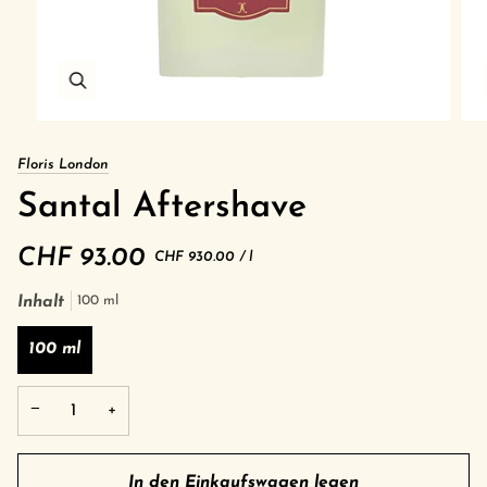
Floris London
Santal Aftershave
CHF 93.00
Grundpreis
pro
CHF 930.00
/
l
Inhalt
100 ml
100 ml
−
+
In den Einkaufswagen legen