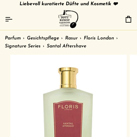
Direkt
tries
gratis Versand in 🇩🇪 ab 79 € /
Liebevoll kuratierte Düfte und Kosmetik ❤️
shipment to other c
zum
Inhalt
Ei
Parfum
›
Gesichtspflege
›
Rasur
›
Floris London
›
Signature Series
›
Santal Aftershave