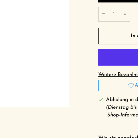
−
+
In
Weitere Bezahlmö
A
Abholung in 
(Dienstag bis
Shop-Informa