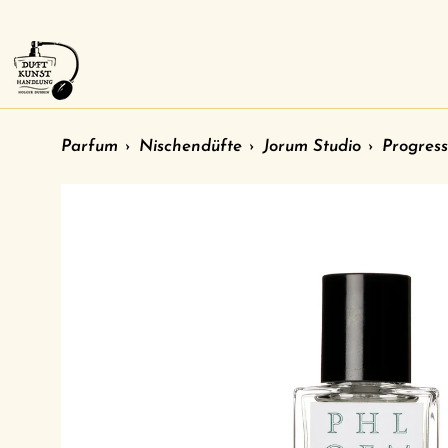
Direkt
zum
Inhalt
Parfum
›
Nischendüfte
›
Jorum Studio
›
Progress