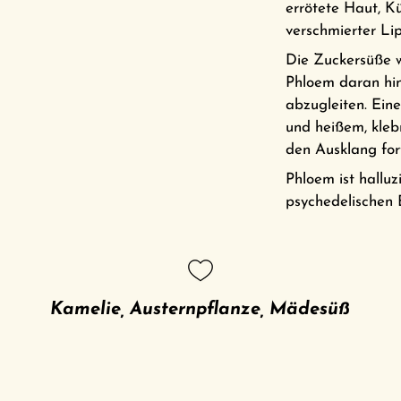
errötete Haut, Kü
verschmierter Li
Die Zuckersüße w
Phloem daran hin
abzugleiten. Ein
und heißem, klebr
den Ausklang fort
Phloem ist hallu
psychedelischen 
Kamelie, Austernpflanze, Mädesüß