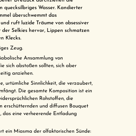
bener Dreizack durchziehen die
n quecksilbriges Wasser. Kandierter
immel überschwemmt das
und ruft luzide Träume von obsessiver
t der Selkies hervor, Lippen schmatzen
en Klecks.
iges Zeug.
diabolische Ansammlung von
ie sich abstoßen sollten, sich aber
eitig anziehen.
e, urtümliche Sinnlichkeit, die verzaubert,
umfängt. Die gesamte Komposition ist ein
idersprüchlichen Rohstoffen, die
nem erschütternden und diffusen Bouquet
, das eine verheerende Entladung
rt ein Miasma der olfaktorischen Sünde: