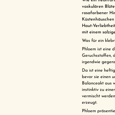
Wie ein neonfar
vaskulären Blüte
rosafarbener H
Küstenhäuschen 
Haut-Verliebthei
mit einem salzig
Was für ein klebr
Phloem ist eine 
Geruchsstoffen, d
irgendwie gegens
Da ist eine heftig
bevor sie einen 
Balanceakt aus w
instinktiv zu ei
vermischt werden
erzeugt.
Phloem präsentie