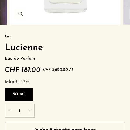
Liis
Lucienne
Eau de Parfum
CHF 181.00
Grundpreis
pro
CHF 3,620.00
/
l
Inhalt
50 ml
50 ml
−
+