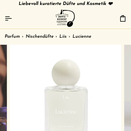
Direkt
tries
gratis Versand in 🇩🇪 ab 79 € /
Liebevoll kuratierte Düfte und Kosmetik ❤️
shipment to other c
zum
Inhalt
Ei
Parfum
›
Nischendüfte
›
Liis
›
Lucienne