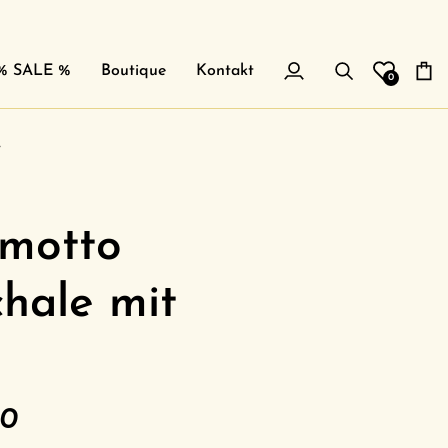
% SALE %
Boutique
Kontakt
0
Mein
Suchen
Eink
Account
e
motto
chale mit
00