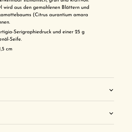
erkennbar sizilianisch, grün und kraftvoll.
l wird aus den gemahlenen Blättern und
gamottebaums (
Citrus aurantium amara
nen.
rtigia-Serigraphiedruck und einer 25 g
nöl-Seife.
1,5 cm