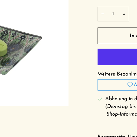
−
+
In
Weitere Bezahlmö
A
Abholung in 
(Dienstag bis
Shop-Informa