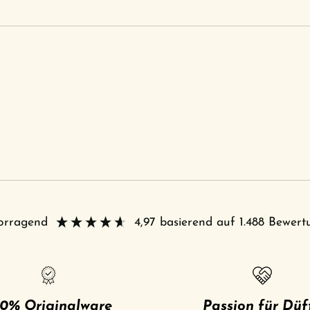
vorragend
4,97
basierend auf
1.488
Bewert
0% Originalware
Passion für Düf