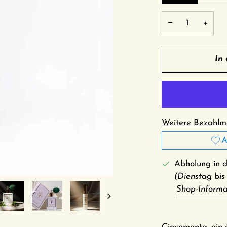
−
+
In
Weitere Bezahlmö
A
Abholung in 
(Dienstag bis
Shop-Informa
Nächste