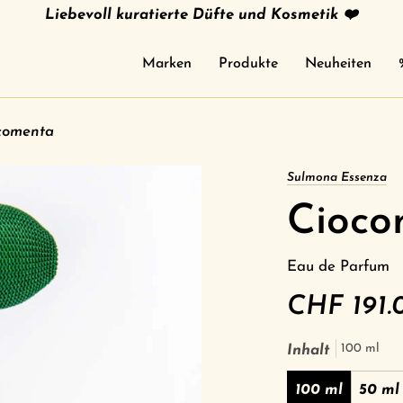
Liebevoll kuratierte Düfte und Kosmetik ❤️
Marken
Produkte
Neuheiten
comenta
Sulmona Essenza
Cioco
Eau de Parfum
CHF 191.
100 ml
Inhalt
100 ml
50 ml