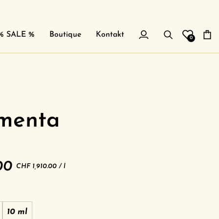
% SALE %
Boutique
Kontakt
0
Mein
Suchen
Eink
Account
menta
00
Grundpreis
pro
CHF 1,910.00
/
l
10 ml