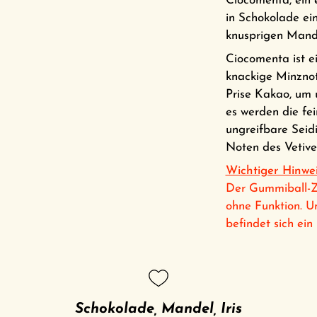
Ciocomenta, ein 
in Schokolade ei
knusprigen Mande
Ciocomenta ist ei
knackige Minznot
Prise Kakao, um 
es werden die fei
ungreifbare Seid
Noten des Vetiver
Wichtiger Hinwei
Der Gummiball-Ze
ohne Funktion. 
befindet sich ei
Schokolade, Mandel, Iris