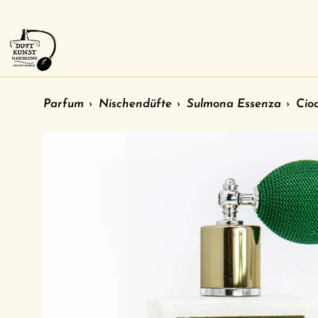
Direkt
zum
Inhalt
Parfum
›
Nischendüfte
›
Sulmona Essenza
›
Cio