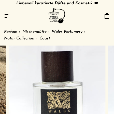
Direkt
tries
gratis Versand in 🇩🇪 ab 79 € /
Liebevoll kuratierte Düfte und Kosmetik ❤️
shipment to other c
zum
Inhalt
Ei
Parfum
›
Nischendüfte
›
Wales Perfumery
›
Natur Collection
›
Coast