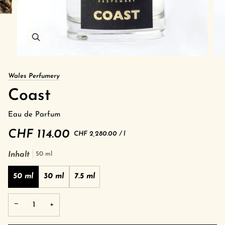
Wales Perfumery
Coast
Eau de Parfum
CHF 114.00
Grundpreis
pro
CHF 2,280.00
/
l
Inhalt
50 ml
50 ml
30 ml
7.5 ml
−
+